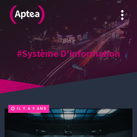
APTEA
Blog
#Système D'information
IL Y A 9 ANS